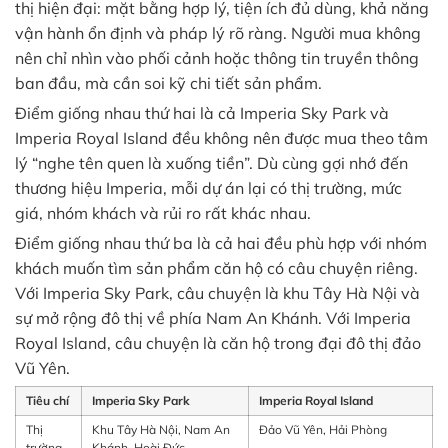
thị hiện đại: mặt bằng hợp lý, tiện ích đủ dùng, khả năng
vận hành ổn định và pháp lý rõ ràng. Người mua không
nên chỉ nhìn vào phối cảnh hoặc thông tin truyền thông
ban đầu, mà cần soi kỹ chi tiết sản phẩm.
Điểm giống nhau thứ hai là cả Imperia Sky Park và
Imperia Royal Island đều không nên được mua theo tâm
lý “nghe tên quen là xuống tiền”. Dù cùng gợi nhớ đến
thương hiệu Imperia, mỗi dự án lại có thị trường, mức
giá, nhóm khách và rủi ro rất khác nhau.
Điểm giống nhau thứ ba là cả hai đều phù hợp với nhóm
khách muốn tìm sản phẩm căn hộ có câu chuyện riêng.
Với Imperia Sky Park, câu chuyện là khu Tây Hà Nội và
sự mở rộng đô thị về phía Nam An Khánh. Với Imperia
Royal Island, câu chuyện là căn hộ trong đại đô thị đảo
Vũ Yên.
Tiêu chí
Imperia Sky Park
Imperia Royal Island
Thị
Khu Tây Hà Nội, Nam An
Đảo Vũ Yên, Hải Phòng
trường
Khánh, Hoài Đức