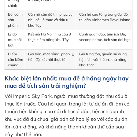
chính
Bối cảnh
Căn hộ cận đô thị, phục vụ
Căn hộ cao tầng trong đại đô
sản
nhu cầu ở thực và đầu tư
thị đảo Vinhomes Royal Island
phẩm
khu Tây
Lý do
Kết nối Hà Nội, nhu cầu ở
Cảnh quan đảo, tiện ích lớn,
mua nổi
thực, tiềm năng khu Tây
second home, tích sản dài hạn
bật
Điểm
Giá bán, mặt bằng, pháp lý,
Giá từng tòa, quyền sử dụng
cần kiểm
tiến độ, kết nối thực tế
tiện ích, vận hành, khả năng
chứng
khai thác
Khác biệt lớn nhất: mua để ở hằng ngày hay
mua để tích sản trải nghiệm?
Với Imperia Sky Park, người mua thường đặt nhu cầu ở
thực lên trước. Câu hỏi quan trọng là: từ dự án đi làm có
thuận tiện không, con cái đi học ở đâu, tiện ích quanh
khu vực đã đủ chưa, giá bán có hợp lý so với các dự án
lân cận không, và khả năng thanh khoản thứ cấp sau
này như thế nào.