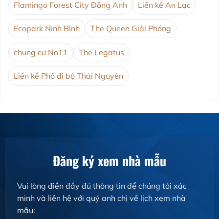
Flamingo Forest City Đông Anh
Liền kề An Lạc
Ecopark Ninh Bình
The Queen Giải Phóng
chung cư No11
The Legatus
Liền kề Phố đi bộ Thái Nguyên
Đăng ký xem nhà mẫu
Vui lòng điền đầy đủ thông tin để chúng tôi xác
minh và liên hệ với quý anh chị về lịch xem nhà
mẫu: