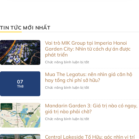
TIN TỨC MỚI NHẤT
Vai trò MIK Group tại Imperia Hanoi
Garden City: Nhìn từ cách dự án được
phát triển
Chức năng bình luận bị tắt
ở
Vai
trò
Mua The Legatus: nên nhìn giá căn hộ
MIK
hay tổng chi phí sở hữu?
07
Group
Th8
Chức năng bình luận bị tắt
ở
tại
Mua
Imperia
The
Hanoi
Legatus:
Garden
Mandarin Garden 3: Giá trị nào có ngay,
nên
City:
giá trị nào phải chờ?
nhìn
Nhìn
Chức năng bình luận bị tắt
ở
giá
từ
Mandarin
căn
cách
Garden
hộ
dự
3:
hay
Central Lakeside Tố Hữu: góc nhìn vị trí
án