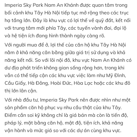
Imperia Sky Park Nam An Khánh được quan tâm trong
bối cảnh khu Tây Hà Nội tiếp tục mở rộng theo các trục
hạ tầng lớn. Đây là khu vực có lợi thế về quỹ đất, kết nối
với trung tâm mới phía Tây, các tuyến vành đai, đại lộ
và hệ tiện ích đang hình thành ngày càng rõ.
Với người mua để ở, lợi thế của căn hộ khu Tây Hà Nội
nằm ở khả năng cân bằng giữa giá trị sử dụng và khả
năng kết nối. So với lõi nội đô, khu vực Nam An Khánh có
dư địa phát triển không gian sống rộng hơn, trong khi
vẫn có thể tiếp cận các khu vực việc làm như Mỹ Đình,
Cầu Giấy, Hà Đông, Hoài Đức, Hòa Lạc hoặc các khu đô
thị lớn lân cận.
Với nhà đầu tư, Imperia Sky Park nên được nhìn như một
sản phẩm căn hộ phục vụ nhu cầu thật của khu Tây.
Điểm cần soi kỹ không chỉ là giá bán mà còn là tiến độ,
pháp lý, mặt bằng căn hộ, mật độ, tiện ích, khả năng
vận hành và mức giá so với các dự án cùng khu vực.