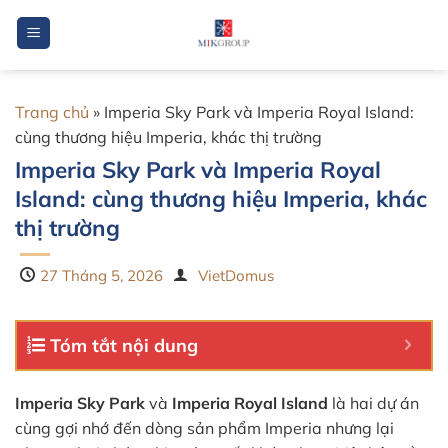
Bỏ
qua
nội
dung
Trang chủ
»
Imperia Sky Park và Imperia Royal Island:
cùng thương hiệu Imperia, khác thị trường
Imperia Sky Park và Imperia Royal
Island: cùng thương hiệu Imperia, khác
thị trường
27 Tháng 5, 2026
VietDomus
Tóm tắt nội dung
Imperia Sky Park
và
Imperia Royal Island
là hai dự án
cùng gợi nhớ đến dòng sản phẩm Imperia nhưng lại