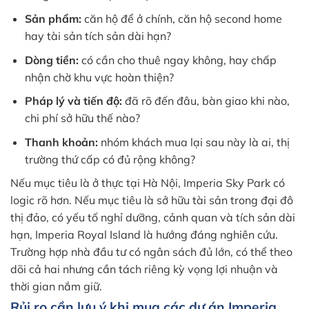
Sản phẩm:
căn hộ để ở chính, căn hộ second home
hay tài sản tích sản dài hạn?
Dòng tiền:
có cần cho thuê ngay không, hay chấp
nhận chờ khu vực hoàn thiện?
Pháp lý và tiến độ:
đã rõ đến đâu, bàn giao khi nào,
chi phí sở hữu thế nào?
Thanh khoản:
nhóm khách mua lại sau này là ai, thị
trường thứ cấp có đủ rộng không?
Nếu mục tiêu là ở thực tại Hà Nội, Imperia Sky Park có
logic rõ hơn. Nếu mục tiêu là sở hữu tài sản trong đại đô
thị đảo, có yếu tố nghỉ dưỡng, cảnh quan và tích sản dài
hạn, Imperia Royal Island là hướng đáng nghiên cứu.
Trường hợp nhà đầu tư có ngân sách đủ lớn, có thể theo
dõi cả hai nhưng cần tách riêng kỳ vọng lợi nhuận và
thời gian nắm giữ.
Rủi ro cần lưu ý khi mua các dự án Imperia