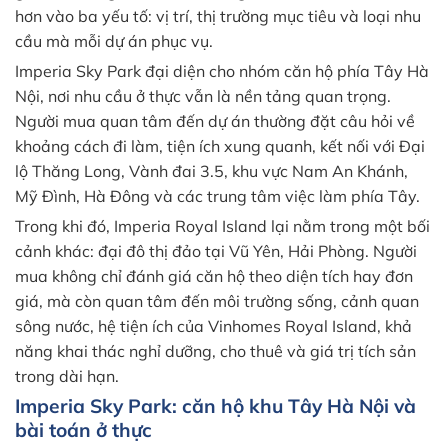
hơn vào ba yếu tố: vị trí, thị trường mục tiêu và loại nhu
cầu mà mỗi dự án phục vụ.
Imperia Sky Park đại diện cho nhóm căn hộ phía Tây Hà
Nội, nơi nhu cầu ở thực vẫn là nền tảng quan trọng.
Người mua quan tâm đến dự án thường đặt câu hỏi về
khoảng cách đi làm, tiện ích xung quanh, kết nối với Đại
lộ Thăng Long, Vành đai 3.5, khu vực Nam An Khánh,
Mỹ Đình, Hà Đông và các trung tâm việc làm phía Tây.
Trong khi đó, Imperia Royal Island lại nằm trong một bối
cảnh khác: đại đô thị đảo tại Vũ Yên, Hải Phòng. Người
mua không chỉ đánh giá căn hộ theo diện tích hay đơn
giá, mà còn quan tâm đến môi trường sống, cảnh quan
sông nước, hệ tiện ích của Vinhomes Royal Island, khả
năng khai thác nghỉ dưỡng, cho thuê và giá trị tích sản
trong dài hạn.
Imperia Sky Park: căn hộ khu Tây Hà Nội và
bài toán ở thực