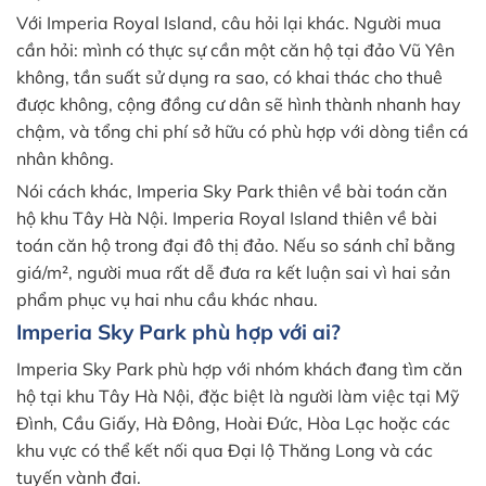
Với Imperia Royal Island, câu hỏi lại khác. Người mua
cần hỏi: mình có thực sự cần một căn hộ tại đảo Vũ Yên
không, tần suất sử dụng ra sao, có khai thác cho thuê
được không, cộng đồng cư dân sẽ hình thành nhanh hay
chậm, và tổng chi phí sở hữu có phù hợp với dòng tiền cá
nhân không.
Nói cách khác, Imperia Sky Park thiên về bài toán căn
hộ khu Tây Hà Nội. Imperia Royal Island thiên về bài
toán căn hộ trong đại đô thị đảo. Nếu so sánh chỉ bằng
giá/m², người mua rất dễ đưa ra kết luận sai vì hai sản
phẩm phục vụ hai nhu cầu khác nhau.
Imperia Sky Park phù hợp với ai?
Imperia Sky Park phù hợp với nhóm khách đang tìm căn
hộ tại khu Tây Hà Nội, đặc biệt là người làm việc tại Mỹ
Đình, Cầu Giấy, Hà Đông, Hoài Đức, Hòa Lạc hoặc các
khu vực có thể kết nối qua Đại lộ Thăng Long và các
tuyến vành đai.