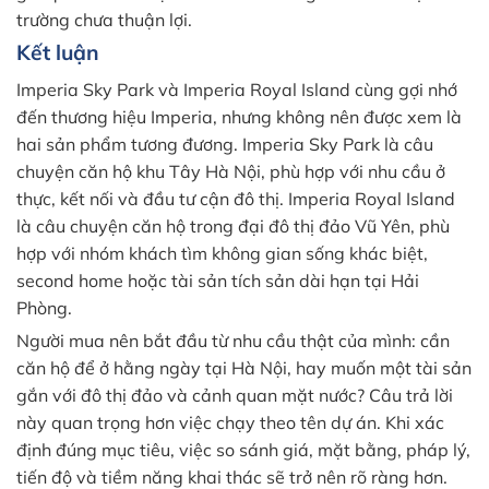
trường chưa thuận lợi.
Kết luận
Imperia Sky Park và Imperia Royal Island cùng gợi nhớ
đến thương hiệu Imperia, nhưng không nên được xem là
hai sản phẩm tương đương. Imperia Sky Park là câu
chuyện căn hộ khu Tây Hà Nội, phù hợp với nhu cầu ở
thực, kết nối và đầu tư cận đô thị. Imperia Royal Island
là câu chuyện căn hộ trong đại đô thị đảo Vũ Yên, phù
hợp với nhóm khách tìm không gian sống khác biệt,
second home hoặc tài sản tích sản dài hạn tại Hải
Phòng.
Người mua nên bắt đầu từ nhu cầu thật của mình: cần
căn hộ để ở hằng ngày tại Hà Nội, hay muốn một tài sản
gắn với đô thị đảo và cảnh quan mặt nước? Câu trả lời
này quan trọng hơn việc chạy theo tên dự án. Khi xác
định đúng mục tiêu, việc so sánh giá, mặt bằng, pháp lý,
tiến độ và tiềm năng khai thác sẽ trở nên rõ ràng hơn.