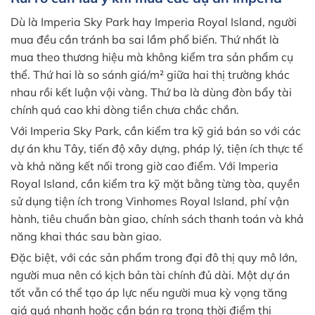
Dù là Imperia Sky Park hay Imperia Royal Island, người
mua đều cần tránh ba sai lầm phổ biến. Thứ nhất là
mua theo thương hiệu mà không kiểm tra sản phẩm cụ
thể. Thứ hai là so sánh giá/m² giữa hai thị trường khác
nhau rồi kết luận vội vàng. Thứ ba là dùng đòn bẩy tài
chính quá cao khi dòng tiền chưa chắc chắn.
Với Imperia Sky Park, cần kiểm tra kỹ giá bán so với các
dự án khu Tây, tiến độ xây dựng, pháp lý, tiện ích thực tế
và khả năng kết nối trong giờ cao điểm. Với Imperia
Royal Island, cần kiểm tra kỹ mặt bằng từng tòa, quyền
sử dụng tiện ích trong Vinhomes Royal Island, phí vận
hành, tiêu chuẩn bàn giao, chính sách thanh toán và khả
năng khai thác sau bàn giao.
Đặc biệt, với các sản phẩm trong đại đô thị quy mô lớn,
người mua nên có kịch bản tài chính đủ dài. Một dự án
tốt vẫn có thể tạo áp lực nếu người mua kỳ vọng tăng
giá quá nhanh hoặc cần bán ra trong thời điểm thị