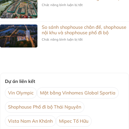
Giá
tổng
được
Chức năng bình luận bị tắt
ở
trị
chi
phát
Central
nào
phí
triển
Lakeside
có
sở
Tố
ngay,
hữu?
Hữu:
giá
So sánh shophouse chân đế, shophouse
góc
trị
nội khu và shophouse phố đi bộ
nhìn
nào
vị
Chức năng bình luận bị tắt
ở
phải
trí
So
chờ?
sánh
shophouse
chân
đế,
shophouse
nội
khu
Dự án liên kết
và
shophouse
Vin Olympic
Mặt bằng Vinhomes Global Sportia
phố
đi
bộ
Shophouse Phố đi bộ Thái Nguyên
Vista Nam An Khánh
Mipec Tố Hữu