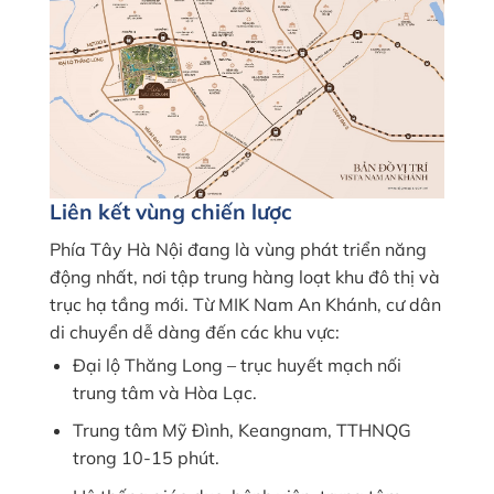
Liên kết vùng chiến lược
Bản đồ vị trí MIK Nam An Khánh - chèn ảnh sau
Phía Tây Hà Nội đang là vùng phát triển năng
động nhất, nơi tập trung hàng loạt khu đô thị và
trục hạ tầng mới. Từ MIK Nam An Khánh, cư dân
di chuyển dễ dàng đến các khu vực:
Đại lộ Thăng Long – trục huyết mạch nối
trung tâm và Hòa Lạc.
Trung tâm Mỹ Đình, Keangnam, TTHNQG
trong 10-15 phút.