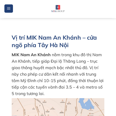
Bỏ
qua
nội
dung
Vị trí MIK Nam An Khánh – cửa
ngõ phía Tây Hà Nội
MIK Nam An Khánh
nằm trong khu đô thị Nam
An Khánh, tiếp giáp Đại lộ Thăng Long – trục
giao thông huyết mạch bậc nhất thủ đô. Vị trí
này cho phép cư dân kết nối nhanh với trung
tâm Mỹ Đình chỉ 10-15 phút, đồng thời thuận lợi
tiếp cận các tuyến vành đai 3.5 – 4 và metro số
5 trong tương lai.